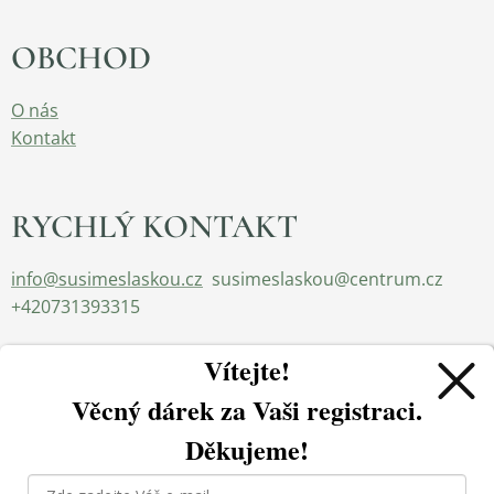
OBCHOD
O nás
Kontakt
RYCHLÝ KONTAKT
info@susimeslaskou.cz
susimeslaskou@centrum.cz
+420731393315
Vítejte!
Věcný dárek za
Vaši registraci.
Děkujeme!