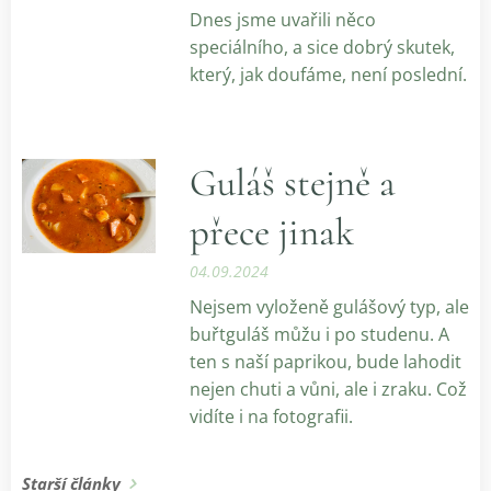
Dnes jsme uvařili něco
speciálního, a sice dobrý skutek,
který, jak doufáme, není poslední.
Guláš stejně a
přece jinak
04.09.2024
Nejsem vyloženě gulášový typ, ale
buřtguláš můžu i po studenu. A
ten s naší paprikou, bude lahodit
nejen chuti a vůni, ale i zraku. Což
vidíte i na fotografii.
Starší články