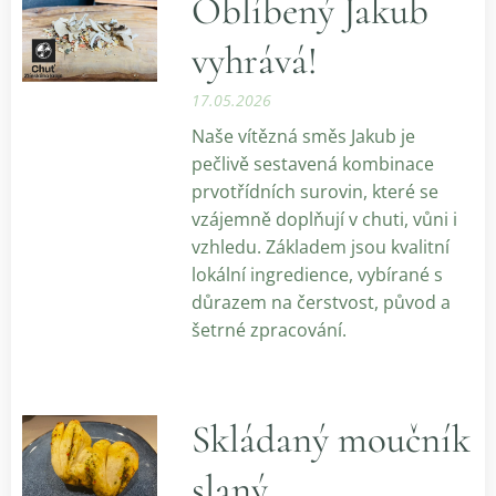
Oblíbený Jakub
vyhrává!
17.05.2026
Naše vítězná směs Jakub je
pečlivě sestavená kombinace
prvotřídních surovin, které se
vzájemně doplňují v chuti, vůni i
vzhledu. Základem jsou kvalitní
lokální ingredience, vybírané s
důrazem na čerstvost, původ a
šetrné zpracování.
Skládaný moučník
slaný