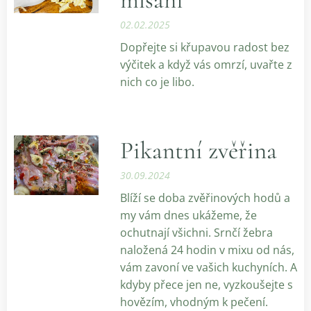
mlsání
02.02.2025
Dopřejte si křupavou radost bez
výčitek a když vás omrzí, uvařte z
nich co je libo.
Pikantní zvěřina
30.09.2024
Blíží se doba zvěřinových hodů a
my vám dnes ukážeme, že
ochutnají všichni. Srnčí žebra
naložená 24 hodin v mixu od nás,
vám zavoní ve vašich kuchyních. A
kdyby přece jen ne, vyzkoušejte s
hovězím, vhodným k pečení.