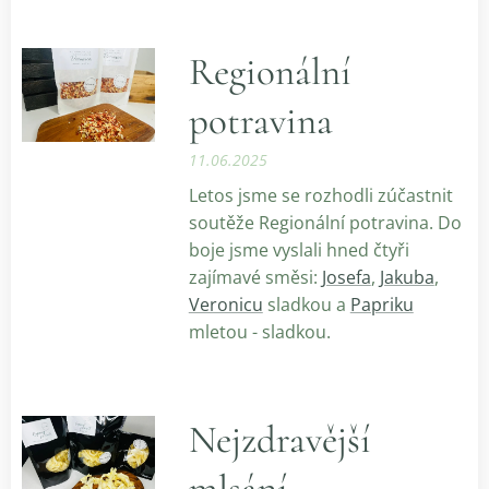
Regionální
potravina
11.06.2025
Letos jsme se rozhodli zúčastnit
soutěže Regionální potravina. Do
boje jsme vyslali hned čtyři
zajímavé směsi:
Josefa
,
Jakuba
,
Veronicu
sladkou a
Papriku
mletou - sladkou.
Nejzdravější