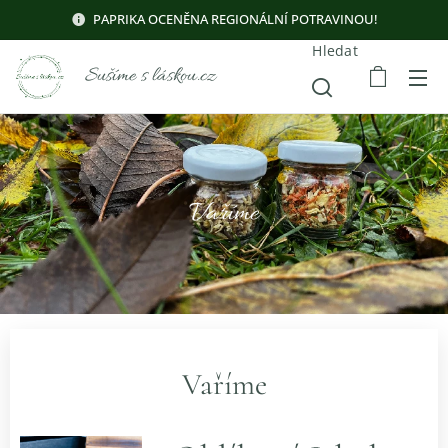
PAPRIKA OCENĚNA REGIONÁLNÍ POTRAVINOU!
Hledat
Sušíme s láskou.cz
Vaříme
Vaříme