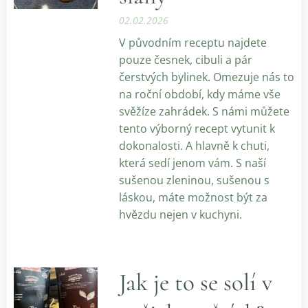
02.02.2026
V původním receptu najdete
pouze česnek, cibuli a pár
čerstvých bylinek. Omezuje nás to
na roční období, kdy máme vše
svěžíze zahrádek. S námi můžete
tento výborný recept vytunit k
dokonalosti. A hlavně k chuti,
která sedí jenom vám. S naší
sušenou zleninou, sušenou s
láskou, máte možnost být za
hvězdu nejen v kuchyni.
Jak je to se solí v