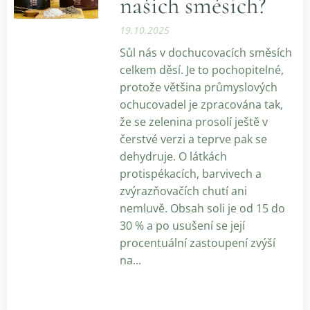
našich směsích?
19.10.2025
Sůl nás v dochucovacích směsích
celkem děsí. Je to pochopitelné,
protože většina průmyslových
ochucovadel je zpracována tak,
že se zelenina prosolí ještě v
čerstvé verzi a teprve pak se
dehydruje. O látkách
protispékacích, barvivech a
zvýrazňovačích chutí ani
nemluvě. Obsah soli je od 15 do
30 % a po usušení se její
procentuální zastoupení zvýší
na...