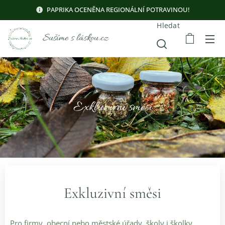
PAPRIKA OCENĚNA REGIONÁLNÍ POTRAVINOU!
Hledat
Sušíme s láskou.cz
Exkluzivní směsi
Exkluzivní
směsi
Pro firmy, obecní nebo městské úřady, školy i školky