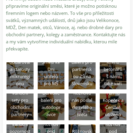
připravíme originální směsi, které je možno potisknou
firemním logem nebo názvem. To vše pro příležitosti
svátků, významných událostí, dnů jako jsou Velikonoce,
MDŽ, Den matek, otců, Vánoce, aj. nebo drobné dary pro
obchodní partnery, kolegy a zaměstnance. Kontaktujte nás
a my vám vytvoříme individuální nabídku, kterou mile
Obec
překvapíte.
Lešná
Dárková
obdaroval
Směsi ke
balení pro
Klienti
a starosty
Dni
partnersk
betonářů
mikroregi
učitelů
ou ZŠ na
s námi
onu
pro MŠ
Slovensku
také vaří
Sensit z
Vánoční
Dárkové
Rožnova
Farma
sety pro
balení pro
nás poslal
Kopeček a
obchodní
autodopr
do celého
Čerstvě
Dárková
Dárková
partnery
avce
světa
utrženo
balení pro
balení pro
Vánoční
Rožnov
Rožnov
pozornost
pod
Rožnovsk
pod