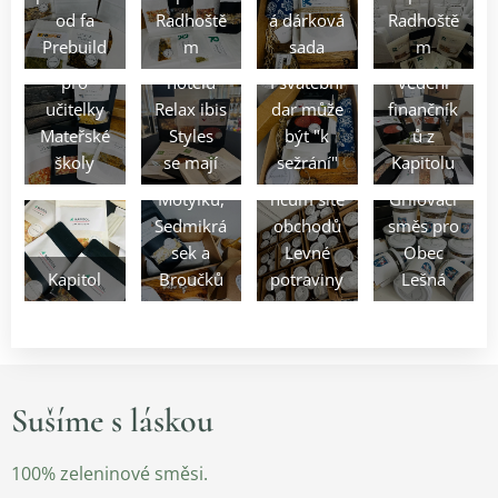
od fa
Radhoště
á dárková
Radhoště
Prebuild
m
sada
m
Pozornost
Klienti
Pro
pro
hotelu
I svatební
vedení
učitelky
Relax ibis
dar může
finančník
Poděková
Mateřské
Styles
být "k
ů z
ní
školy
se mají
sežrání"
Kapitolu
Třída
zaměstna
Motýlků,
ncům sítě
Grilovací
Sedmikrá
obchodů
směs pro
sek a
Levné
Obec
Kapitol
Broučků
potraviny
Lešná
Sušíme s láskou
100% zeleninové směsi.