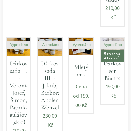
210,00
Kč
Vyprodáno
Vyprodáno
Vyprodáno
Vyprodáno
5 za cenu
4 kousků.
Dárková
Dárková
Dárkový
Mletý
sada II.
sada
set
mix
-
III. -
Bianca
Veronica,
Jakub,
Cena
490,00
Josef,
Barbora,
od
150,
Kč
Šimon,
Apolena,
00
Kč
Paprika
Wenzel
gulášová
230,00
(sklo)
Kč
210,00