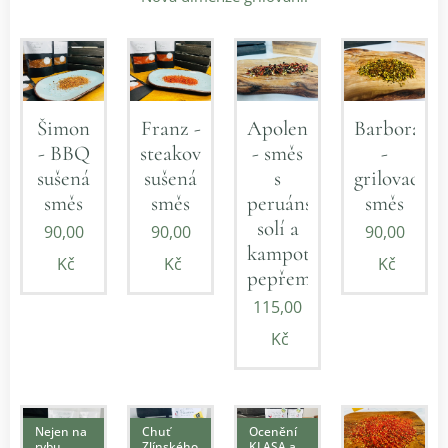
Šimon
Franz -
Apolena
Barbora
- BBQ
steaková
- směs
-
sušená
sušená
s
grilovací
směs
směs
peruánskou
směs
solí a
90,00
90,00
90,00
kampotským
Kč
Kč
Kč
pepřem
115,00
Kč
Nejen na
Chuť
Ocenění
rybu.
Zlínského
KLASA a