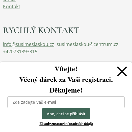
Kontakt
RYCHLÝ KONTAKT
info@susimeslaskou.cz
susimeslaskou@centrum.cz
+420731393315
Vítejte!
Věcný dárek za
Vaši registraci.
Děkujeme!
Používáme cookies, abychom zajistili správné fungování a
bezpečnost našich stránek. Tím vám můžeme zajistit tu
Ano, chci se přihlásit
2023 Sušíme s láskou.cz - všechna práva vyhrazena
Cookies
nejlepší zkušenost při jejich návštěvě.
Zásady zpracování osobních údajů
Jazyky