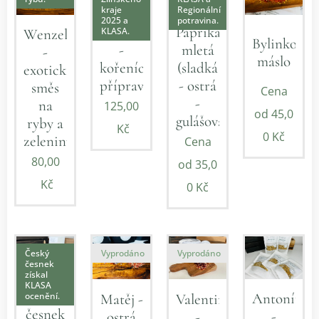
kraje
Regionální
2025 a
potravina.
Veronica
Paprika
KLASA.
Wenzel
Bylinkové
-
mletá
-
máslo
kořenící
(sladká
exotická
přípravek
- ostrá
směs
Cena
-
na
125,00
od
45,0
gulášová)
ryby a
Kč
0
Kč
zeleninu
Cena
80,00
od
35,0
Kč
0
Kč
Český
Vyprodáno
Vyprodáno
česnek
získal
KLASA
Sušený
ocenění.
Antonín
Matěj -
Valentin
česnek
-
ostrá
-