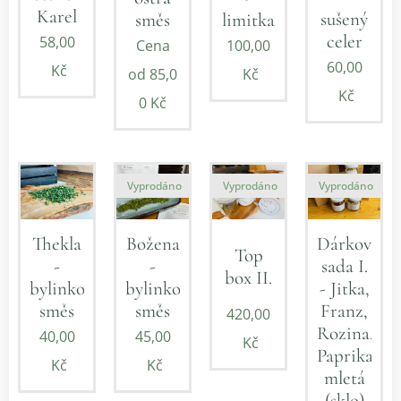
Karel
sušený
směs
limitka
celer
58,00
Cena
100,00
60,00
Kč
od
85,0
Kč
Kč
0
Kč
Vyprodáno
Vyprodáno
Vyprodáno
Thekla
Božena
Dárková
Top
-
-
sada I.
box II.
bylinková
bylinková
- Jitka,
směs
směs
Franz,
420,00
Rozina,
40,00
45,00
Kč
Paprika
Kč
Kč
mletá
(sklo)