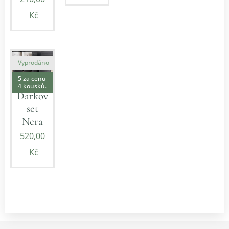
Kč
Vyprodáno
5 za cenu
4 kousků.
Dárkový
set
Nera
520,00
Kč