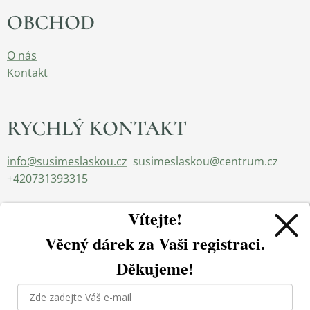
OBCHOD
O nás
Kontakt
RYCHLÝ KONTAKT
info@susimeslaskou.cz
susimeslaskou@centrum.cz
+420731393315
Vítejte!
Věcný dárek za
Vaši registraci.
Děkujeme!
Používáme cookies, abychom zajistili správné fungování a