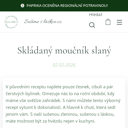
PAPRIKA OCENĚNA REGIONÁLNÍ POTRAVINOU!
Hledat
Sušíme s láskou.cz
Skládaný moučník slaný
02.02.2026
V původním receptu najdete pouze česnek, cibuli a pár
čerstvých bylinek. Omezuje nás to na roční období, kdy
máme vše svěžíze zahrádek. S námi můžete tento výborný
recept vytunit k dokonalosti. A hlavně k chuti, která sedí
jenom vám. S naší sušenou zleninou, sušenou s láskou,
máte možnost být za hvězdu nejen v kuchyni.