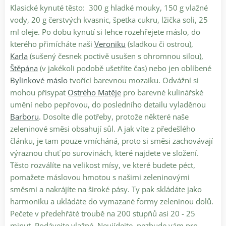
Klasické kynuté těsto: 300 g hladké mouky, 150 g vlažné
vody, 20 g čerstvých kvasnic, špetka cukru, lžička soli, 25
ml oleje. Po dobu kynutí si lehce rozehřejete máslo, do
kterého přimícháte naši
Veroniku
(sladkou či ostrou),
Karla
(sušený česnek poctivě usušen s ohromnou silou),
Štěpána
(v jakékoli podobě ušetříte čas) nebo jen oblíbené
Bylinkové máslo
tvořící barevnou mozaiku. Odvážní si
mohou přisypat
Ostrého Matěje
pro barevné kulinářské
umění nebo pepřovou, do posledního detailu vyladěnou
Barboru
. Dosolte dle potřeby, protože některé naše
zeleninové směsi obsahují sůl. A jak víte z předešlého
článku, je tam pouze vmícháná, proto si směsi zachovávají
výraznou chuť po surovinách, které najdete ve složení.
Těsto rozválíte na velikost mísy, ve které budete péct,
pomažete máslovou hmotou s našimi zeleninovými
směsmi a nakrájíte na široké pásy. Ty pak skládáte jako
harmoniku a ukládáte do vymazané formy zeleninou dolů.
Pečete v předehřáté troubě na 200 stupňů asi 20 - 25
minut. Podávejte vlažné. Neujídejte, nezbude vám pro