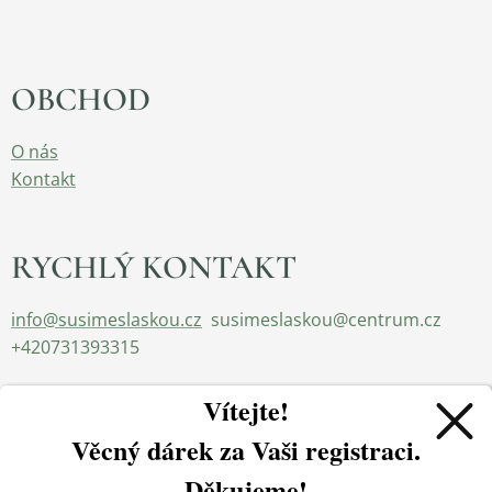
OBCHOD
O nás
Kontakt
RYCHLÝ KONTAKT
info@susimeslaskou.cz
susimeslaskou@centrum.cz
+420731393315
Vítejte!
Věcný dárek za
Vaši registraci.
Děkujeme!