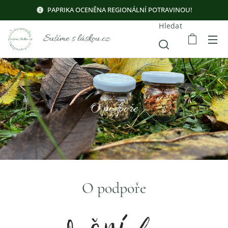
PAPRIKA OCENĚNA REGIONÁLNÍ POTRAVINOU!
Hledat
Sušíme s láskou.cz
O podpoře
O podpoře