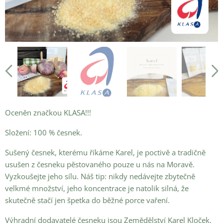
sušený česnek
český česnek
Oceněn značkou KLASA!!!
mletý česnek
Složení: 100 % česnek.
Sušený česnek, kterému říkáme Karel, je poctivě a tradičně
usušen z česneku pěstovaného pouze u nás na Moravě.
Vyzkoušejte jeho sílu. Náš tip: nikdy nedávejte zbytečně
velkmé množství, jeho koncentrace je natolik silná, že
skutečně stačí jen špetka do běžné porce vaření.
Výhradní dodavatelé česneku jsou Zemědělství Karel Kloček,