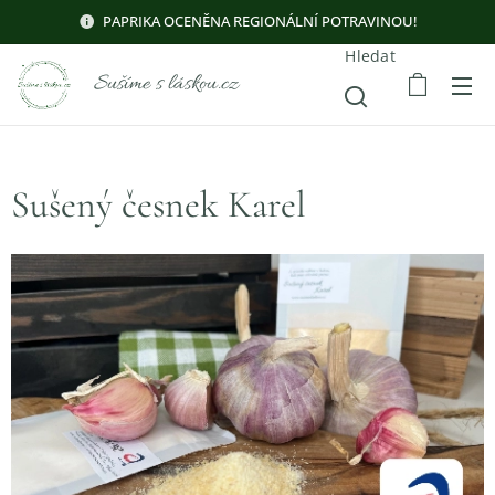
PAPRIKA OCENĚNA REGIONÁLNÍ POTRAVINOU!
Hledat
Sušíme s láskou.cz
Sušený česnek Karel