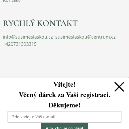
Kontakt
RYCHLÝ KONTAKT
info@susimeslaskou.cz
susimeslaskou@centrum.cz
+420731393315
Vítejte!
Věcný dárek za
Vaši registraci.
Děkujeme!
2023 Sušíme s láskou.cz - všechna práva vyhrazena
Cookies
Používáme cookies, abychom zajistili správné fungování a
Jazyky
bezpečnost našich stránek. Tím vám můžeme zajistit tu
Ano, chci se přihlásit