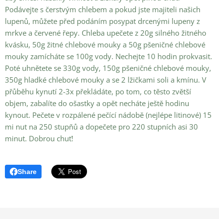
Podávejte s čerstvým chlebem a pokud jste majiteli našich
lupenů, můžete před podáním posypat drcenými lupeny z
mrkve a červené řepy. Chleba upečete z 20g silného žitného
kvásku, 50g žitné chlebové mouky a 50g pšeničné chlebové
mouky zamícháte se 100g vody. Nechejte 10 hodin prokvasit.
Poté uhnětete se 330g vody, 150g pšeničné chlebové mouky,
350g hladké chlebové mouky a se 2 lžičkami soli a kmínu. V
přůběhu kynutí 2-3x překládáte, po tom, co těsto zvětší
objem, zabalíte do ošastky a opět necháte ještě hodinu
kynout. Pečete v rozpálené pečící nádobě (nejlépe litinové) 15
mi nut na 250 stupňů a dopečete pro 220 stupních asi 30
minut. Dobrou chuť!
Share