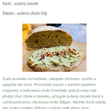
Karel - sušený česnek
Štěpán - sušená cibule 50g
Zralé avokádo rozmačkáte, zakapete citrónem, osolíte a
opepříte dle chuti. Přimícháte tvaroh s menším podílem
majonézy a nedrcenou směs František, pokud máte rádi
plnějsí chuť cibule a česneku, přisypte sušený česnek Karel a
ručně podrcenou cibulovou směs Štěpán. Nechte chvíli odstát,
aby směsi nasákly vlhkost a získaly opět plnou chuť.