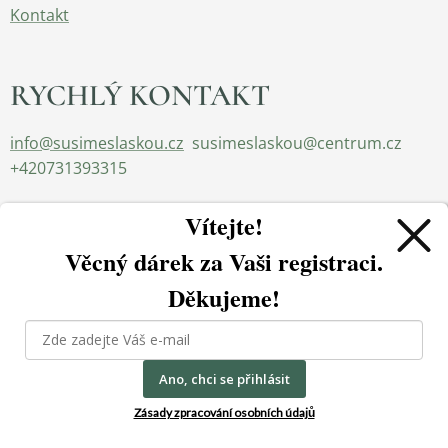
Kontakt
RYCHLÝ KONTAKT
info@susimeslaskou.cz
susimeslaskou@centrum.cz
+420731393315
Vítejte!
Věcný dárek za
Vaši registraci.
Děkujeme!
Používáme cookies, abychom zajistili správné fungování a
bezpečnost našich stránek. Tím vám můžeme zajistit tu
Ano, chci se přihlásit
2023 Sušíme s láskou.cz - všechna práva vyhrazena
Cookies
nejlepší zkušenost při jejich návštěvě.
Zásady zpracování osobních údajů
Jazyky