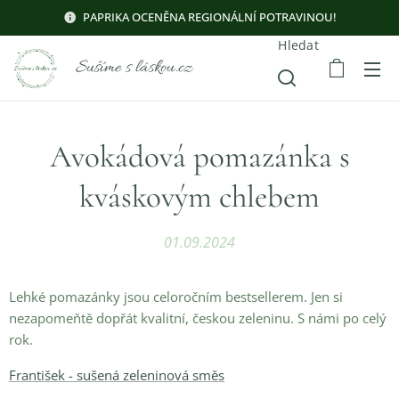
PAPRIKA OCENĚNA REGIONÁLNÍ POTRAVINOU!
Hledat
Sušíme s láskou.cz
Avokádová pomazánka s
kváskovým chlebem
01.09.2024
Lehké pomazánky jsou celoročním bestsellerem. Jen si
nezapomeňtě dopřát kvalitní, českou zeleninu. S námi po celý
rok.
František - sušená zeleninová směs