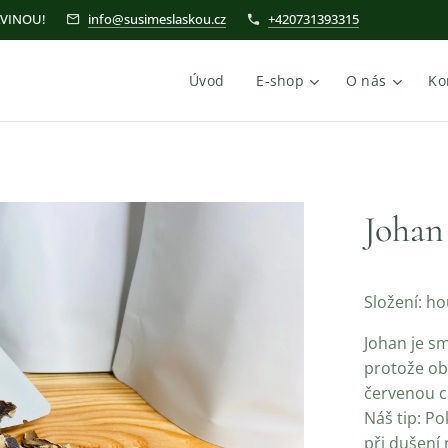
AVINOU!
info@susimeslaskou.cz
+420731393315
Úvod
E-shop
O nás
Ko
Johan
Složení: h
Johan je s
protože o
červenou ci
Náš tip: P
při dušení