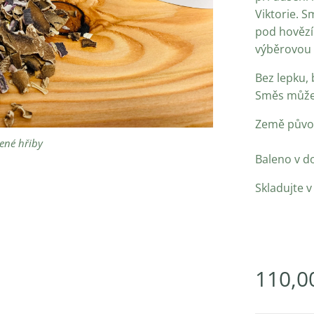
Viktorie. 
pod hovězí
výběrovou s
Bez lepku, 
Směs může 
Země původ
ené hřiby
Baleno v d
Skladujte 
110,0