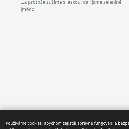
...a protože sušíme s láskou, dali jsme zelenině
jméno.
Používáme cookies, abychom zajistili správné fungování a bezp