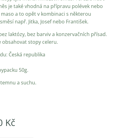
Směs je také vhodná na přípravu polévek nebo
 maso a to opět v kombinaci s některou
měsí např. Jitka, Josef nebo František.
bez laktózy, bez barviv a konzervačních přísad.
obsahovat stopy celeru.
u: Česká republika
oypacku 50g.
v temnu a suchu.
0
Kč