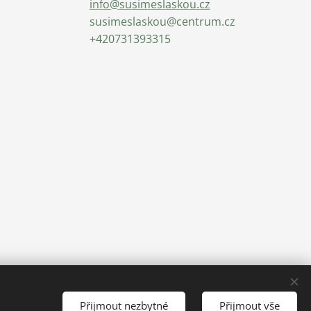
info@susimeslaskou.cz
susimeslaskou@centrum.cz
+420731393315
Přijmout nezbytné
Přijmout vše