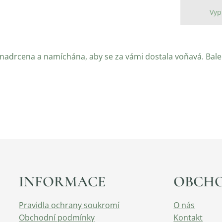
Vyp
ě nadrcena a namíchána, aby se za vámi dostala voňavá. Ba
INFORMACE
OBCH
Pravidla ochrany soukromí
O nás
Obchodní podmínky
Kontakt