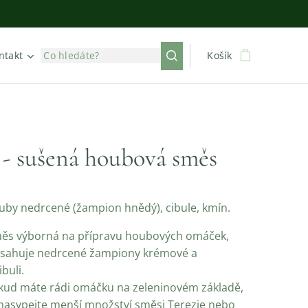
ntakt
Košík
 - sušená houbová směs
ouby nedrcené (žampion hnědý), cibule, kmín.
měs výborná na přípravu houbových omáček,
bsahuje nedrcené žampiony krémové a
buli.
okud máte rádi omáčku na zeleninovém základě,
 nasypejte menší množství směsi Terezie nebo